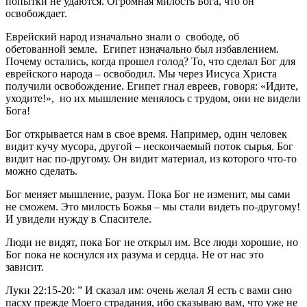
попытки не удаются. Огромная милость Бога, что он
освобождает.
Еврейский народ изначально знали о свободе, об
обетованной земле. Египет изначально был избавлением.
Почему остались, когда прошел голод? То, что сделал Бог для
еврейского народа – освободил. Мы через Иисуса Христа
получили освобождение. Египет гнал евреев, говоря: «Идите,
уходите!», но их мышление менялось с трудом, они не видели
Бога!
Бог открывается нам в свое время. Например, один человек
видит кучу мусора, другой – нескончаемый поток сырья. Бог
видит нас по-другому. Он видит материал, из которого что-то
можно сделать.
Бог меняет мышление, разум. Пока Бог не изменит, мы сами
не сможем. Это милость Божья – мы стали видеть по-другому!
И увидели нужду в Спасителе.
Люди не видят, пока Бог не открыл им. Все люди хорошие, но
Бог пока не коснулся их разума и сердца. Не от нас это
зависит.
Луки 22:15-20: ” И сказал им: очень желал Я есть с вами сию
пасху прежде Моего страдания, ибо сказываю вам, что уже не