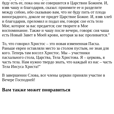
буду есть ее, пока она не совершится в Царствии Божием. И,
взяв чашу и благодарив, сказал: приимите ее и разделите
между собою, ибо сказываю вам, что не буду пить от плода
виноградного, доколе не придет Царствие Божие. И, взяв хлеб
и благодарив, преломил и подал им, говоря: сие есть тело
Мое, которое за вас предается; сие творите в Мое
воспоминание. Также и чашу после вечери, говоря: сия чаша
есть Новый Завет в Моей крови, которая за вас проливается.”
То, что говорил Христос – это новая измененная Пасха.
Раньше евреи оставляли место за столом пустым, не зная для
кого. Теперь там воссел Христос. Мы – участники
пасхального стола, Царства, Тела Христова. Я – церковь, я
часть тела. Нам нужно твердо знать, что каждый из нас – часть
Тела Иисуса Христа!”
В завершении Слова, все члены церкви приняли участие в
Вечере Господней!
Вам также может понравиться