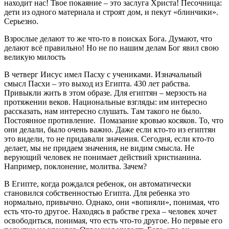
находит нас! Твое покаяние – это заслуга Христа! Песочница:
дети из одного материала и строят дом, и пекут «блинчики».
Серьезно.
Взрослые делают то же что-то в поисках Бога. Думают, что
делают всё правильно! Но не по нашим делам Бог явил свою
великую милость
В четверг Иисус имел Пасху с учениками. Изначальный
смысл Пасхи – это выход из Египта. 430 лет рабства.
Привыкли жить в этом образе. Для египтян – мерзость на
протяжении веков. Национальные взгляды: им интересно
рассказать, нам интересно слушать. Там такого не было.
Постоянное противление. Помазание кровью косяков. То, что
они делали, было очень важно. Даже если кто-то из египтян
это видели, то не придавали значения. Сегодня, если кто-то
делает, мы не придаем значения, не видим смысла. Не
верующий человек не понимает действий христианина.
Например, поклонение, молитва. Зачем?
В Египте, когда рождался ребенок, он автоматически
становился собственностью Египта. Для ребенка это
нормально, привычно. Однако, они «вопияли», понимая, что
есть что-то другое. Находясь в рабстве греха – человек хочет
освободиться, понимая, что есть что-то другое. Но первые его