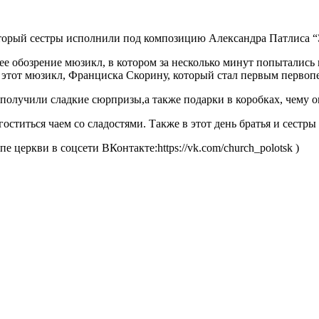
оторый сестры исполнили под композицию Александра Патлиса “
 обозрение мюзикл, в котором за несколько минут попытались п
 этот мюзикл, Франциска Скорину, который стал первым первопе
получили сладкие сюрпризы,а также подарки в коробках, чему о
гоститься чаем со сладостями. Также в этот день братья и сестр
 церкви в соцсети ВКонтакте:https://vk.com/church_polotsk )