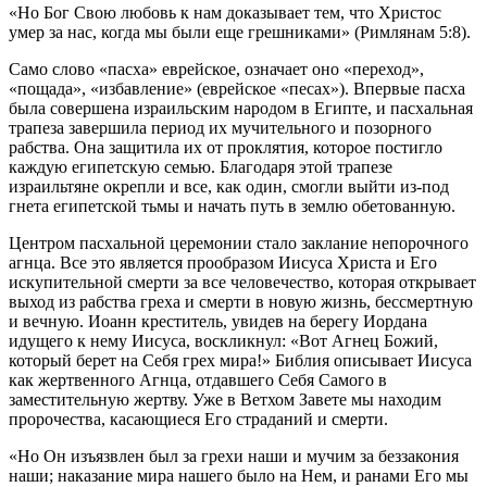
«Но Бог Свою любовь к нам доказывает тем, что Христос
умер за нас, когда мы были еще грешниками» (Римлянам 5:8).
Само слово «пасха» еврейское, означает оно «переход»,
«пощада», «избавление» (еврейское «песах»). Впервые пасха
была совершена израильским народом в Египте, и пасхальная
трапеза завершила период их мучительного и позорного
рабства. Она защитила их от проклятия, которое постигло
каждую египетскую семью. Благодаря этой трапезе
израильтяне окрепли и все, как один, смогли выйти из-под
гнета египетской тьмы и начать путь в землю обетованную.
Центром пасхальной церемонии стало заклание непорочного
агнца. Все это является прообразом Иисуса Христа и Его
искупительной смерти за все человечество, которая открывает
выход из рабства греха и смерти в новую жизнь, бессмертную
и вечную. Иоанн креститель, увидев на берегу Иордана
идущего к нему Иисуса, воскликнул: «Вот Агнец Божий,
который берет на Себя грех мира!» Библия описывает Иисуса
как жертвенного Агнца, отдавшего Себя Самого в
заместительную жертву. Уже в Ветхом Завете мы находим
пророчества, касающиеся Его страданий и смерти.
«Но Он изъязвлен был за грехи наши и мучим за беззакония
наши; наказание мира нашего было на Нем, и ранами Его мы