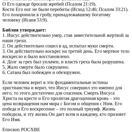
О Его одежде бросали жребий (Псалом 21:19).
Кости Его ног не были перебиты (Исход 12:46; Псалом 33:21).
Его похоронили в гробу, принадлежавшему богатому
человеку (Исаия 53:9).
Библия утверждает:
1. Иисус действительно умер, став заместительной жертвой за
наши грехи.
2. Он действительно сошел в ад, испытал муки смерти.
3. Он действительно воскрес на третий день. Его мертвое тело
воскресло и было восстановлено.
4. Долг за грех был уплачен, и власть греха была разрушена.
5. Жало смерти было сокрушено.
6. Сатана был побежден и обезоружен.
Если человек верит в эти фундаментальные истины
христианства и верит, что Иисус совершил это именно для
него, то этого достаточно для спасения. Смерть Иисуса
Христа на кресте и Его пролитая драгоценная кровь – это
цена возвращения нам мира с Богом и общения с Ним. Его
победа и Его воскресение – это полный триумф. Жизнь
победила, и эту жизнь Он дает всем и каждому, кто призовет
Его Имя.
Епископ РОСХВЕ