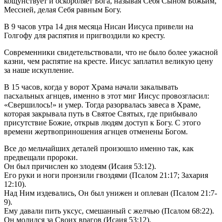
кощунствует и оскорбляет Бога, называя Себя Сыном Божьим,
Мессией, делая Себя равным Богу.
В 9 часов утра 14 дня месяца Нисан Иисуса привели на
Голгофу для распятия и пригвоздили ко кресту.
Современники свидетельствовали, что не было более ужасной
казни, чем распятие на кресте. Иисус заплатил великую цену
за наше искупление.
В 15 часов, когда у ворот Храма начали закалывать
пасхальных агнцев, именно в этот миг Иисус провозгласил:
«Свершилось!» и умер. Тогда разорвалась завеса в Храме,
которая закрывала путь в Святое Святых, где прибывало
присутствие Божие, открыв людям доступ к Богу. С этого
времени жертвоприношения агнцев отменены Богом.
Все до мельчайших деталей произошло именно так, как
предвещали пророки.
Он был причислен ко злодеям (Исаия 53:12).
Его руки и ноги пронзили гвоздями (Псалом 21:17; Захария
12:10).
Над Ним издевались, Он был унижен и оплеван (Псалом 21:7-
9).
Ему давали пить уксус, смешанный с желчью (Псалом 68:22).
Он молился за Своих врагов (Исаия 53:12).