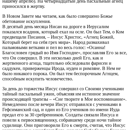
нашему апрелю). На четырнадцатый день пасхальный агнец
приносился в жертву.
В Новом Завете мы читаем, как было совершено Божье
обетование искупления.
В десятый день месяца Нисан на дороге в Иерусалим
показался всадник, который ехал на осле. Он был Тем, о Ком
предвещали Писания, – Иисус Христос, «Агнец Божий,
Который берет на себя грех мира». Народ размахивал
пальмовыми ветками и пел во весь голос: «Осанна!
Благословен грядый во Имя Господне», прославляя Его за все,
что Он совершил. В эти несколько дней Его, как и
жертвенного агнца, тщательно обследовали фарисеи и
саддукеи, приверженцы Ирода, иудеи и римляне. В Нем не
было никакого порока. Он был тем беспорочным Агнцем,
способным искупить человечество.
За день до торжества Иисус совершил со Своими учениками
тайный пасхальный ужин, объясняя им истинное значение
происходящей трапезы – «Сие творите в Мое воспоминание».
Немедленно после вечери Иисус отправился с учениками в
Гефсиманский сад, и один из Его учеников по имени Иуда
предал его за 30 сребренников. Солдаты связали Иисуса и
повели к первосвященнику, собравшему среди ночи тайное
судилище. Они приговорили Его к смерти, считая, что Иисус