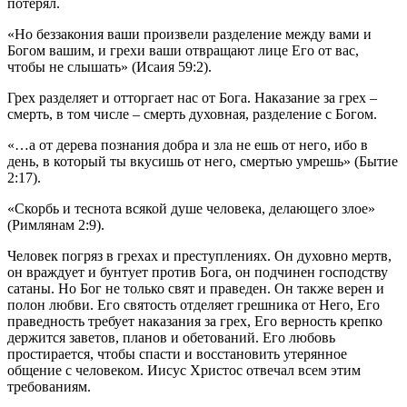
потерял.
«Но беззакония ваши произвели разделение между вами и
Богом вашим, и грехи ваши отвращают лице Его от вас,
чтобы не слышать» (Исаия 59:2).
Грех разделяет и отторгает нас от Бога. Наказание за грех –
смерть, в том числе – смерть духовная, разделение с Богом.
«…а от дерева познания добра и зла не ешь от него, ибо в
день, в который ты вкусишь от него, смертью умрешь» (Бытие
2:17).
«Скорбь и теснота всякой душе человека, делающего злое»
(Римлянам 2:9).
Человек погряз в грехах и преступлениях. Он духовно мертв,
он враждует и бунтует против Бога, он подчинен господству
сатаны. Но Бог не только свят и праведен. Он также верен и
полон любви. Его святость отделяет грешника от Него, Его
праведность требует наказания за грех, Его верность крепко
держится заветов, планов и обетований. Его любовь
простирается, чтобы спасти и восстановить утерянное
общение с человеком. Иисус Христос отвечал всем этим
требованиям.