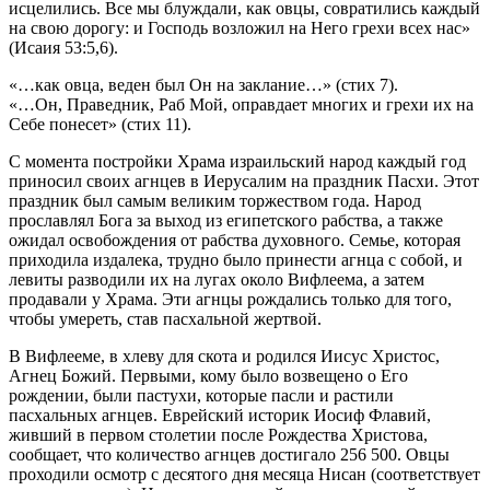
исцелились. Все мы блуждали, как овцы, совратились каждый
на свою дорогу: и Господь возложил на Него грехи всех нас»
(Исаия 53:5,6).
«…как овца, веден был Он на заклание…» (стих 7).
«…Он, Праведник, Раб Мой, оправдает многих и грехи их на
Себе понесет» (стих 11).
С момента постройки Храма израильский народ каждый год
приносил своих агнцев в Иерусалим на праздник Пасхи. Этот
праздник был самым великим торжеством года. Народ
прославлял Бога за выход из египетского рабства, а также
ожидал освобождения от рабства духовного. Семье, которая
приходила издалека, трудно было принести агнца с собой, и
левиты разводили их на лугах около Вифлеема, а затем
продавали у Храма. Эти агнцы рождались только для того,
чтобы умереть, став пасхальной жертвой.
В Вифлееме, в хлеву для скота и родился Иисус Христос,
Агнец Божий. Первыми, кому было возвещено о Его
рождении, были пастухи, которые пасли и растили
пасхальных агнцев. Еврейский историк Иосиф Флавий,
живший в первом столетии после Рождества Христова,
сообщает, что количество агнцев достигало 256 500. Овцы
проходили осмотр с десятого дня месяца Нисан (соответствует