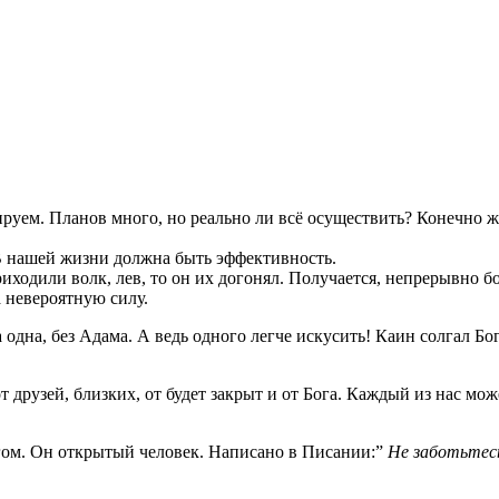
ируем. Планов много, но реально ли всё осуществить? Конечно 
В нашей жизни должна быть эффективность.
иходили волк, лев, то он их догонял. Получается, непрерывно б
а невероятную силу.
а одна, без Адама. А ведь одного легче искусить! Каин солгал Б
от друзей, близких, от будет закрыт и от Бога. Каждый из нас м
гом. Он открытый человек. Написано в Писании:”
Не заботьтесь 